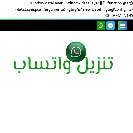
window.dataLayer = window.dataLayer || []; function gtag()
{dataLayer.push(arguments);} gtag('js', new Date()); gtag('config', 'G-
XCCREMLN1B');
بحث هذه
المدونة
الإلكتروني