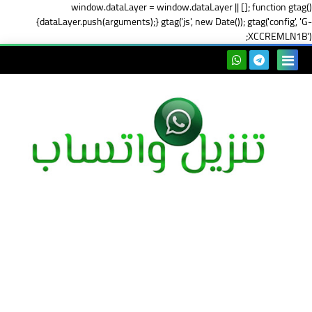
window.dataLayer = window.dataLayer || []; function gtag()
{dataLayer.push(arguments);} gtag('js', new Date()); gtag('config', 'G-
XCCREMLN1B');
بحث هذه
المدونة
الإلكتروني