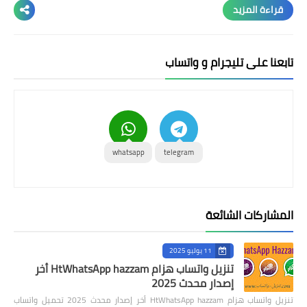
واتس النجم
قراءة المزيد
واتس البطريق
واتس ولد الحاج
تابعنا على تليجرام و واتساب
واتساب الذهبي
واتس العاقل
واتس سيف
whatsapp
telegram
واتس ايرو
المشاركات الشائعة
11 يوليو 2025
تنزيل واتساب هزام HtWhatsApp hazzam أخر
إصدار محدث 2025
تنزيل واتساب هزام HtWhatsApp hazzam أخر إصدار محدث 2025 تحميل واتساب