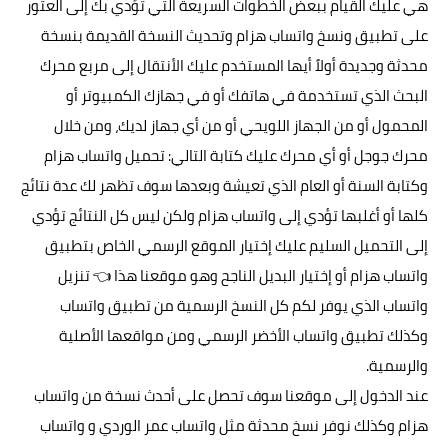
هي عليك القيام ببعض الخطوات السريعة التي تؤدي بك إلى العثور
على تطبيق و
نسخ واتساب هزام
وتحديث النسخة القديمة بنسخة
محدثة وجديدة أولاً أيها المستخدم عليك الأنتقال إلى مربع محرك
البحث الذي تستخدمة في هاتفك أو في جهازك الكمبيوتر أو
المحمول أو من الجهاز اللويحي أو من أي جهاز لديك، ومن خلال
محرك جوجل أو أي محرك عليك كتابة التالي:
تحميل واتساب هزام
وكتابة السنة أو العام الذي تعيشة وبعدها سوف تظهر لك عدة نتائج
كلها أو أغلبها تؤدي إلى واتساب هزام ولكن ليس كل النتائج تؤدي
إلى التحميل السليم عليك إختيار
الموقع الرسمي
الخاص بتطبيق
واتساب هزام أو إختيار البديل الناجح وهو موقعنا هذا 👈 تنزيل
واتساب الذي يوفر لكم كل النسخ الرسمية من تطبيق واتساب
وكذلك تطبيق
واتساب الأخضر الرسمي
ومن مواقعها الأصلية
والرسمية.
عند الدخول إلى موقعنا سوف تحصل على أحدث نسخة من واتساب
هزام وكذلك نوفر نسخ محدثة مثل
واتساب عمر الوردي
و
واتساب