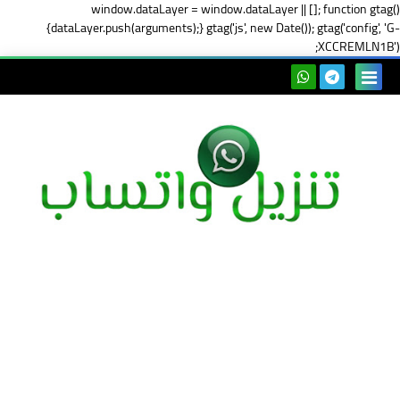
window.dataLayer = window.dataLayer || []; function gtag()
{dataLayer.push(arguments);} gtag('js', new Date()); gtag('config', 'G-
XCCREMLN1B');
بحث هذه
المدونة
الإلكتروني