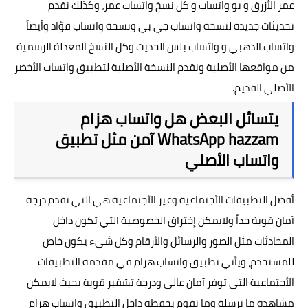
عمر الأزرق
و
يو واتساب
و كل
نسخ واتساب عمر
، وكذلك نقدم
تحديثات جديدة لنسخة
واتساب جي بي
ونسخة
واتساب فؤاد
وأيضاً
واتساب الذهبي
و
واتساب بلس
الحديث وكل النسخ المعدلة الرسمية
من مواقعها الأصلية ونقدم النسخة الأصلية لتطبيق
واتساب الأخضر
الأصلي القديم.
يتسائل البعض هل واتساب هزام
WhatsApp hazzam آمن مثل تطبيق
واتساب الأصلي
أفضل التطبيقات الأجتماعية وغير الأجتماعية هي التي تقدم درجة
آمان قوية جداً ولايمكن إختراق الخصوصية التي تكون داخل
المحادثات مثل الصور والرسائل والأرقام وكل شيء يكون خاص
للمستخدم، ويأتي
تطبيق واتساب هزام
في مقدمة التطبيقات
الأجتماعية التي توفر آمان عالي ودرجة تشفير قوية بحيث لايمكن
مشاهدة ما ترسلة وما تقوم بحفظه داخل التطبيق
واتساب هزام