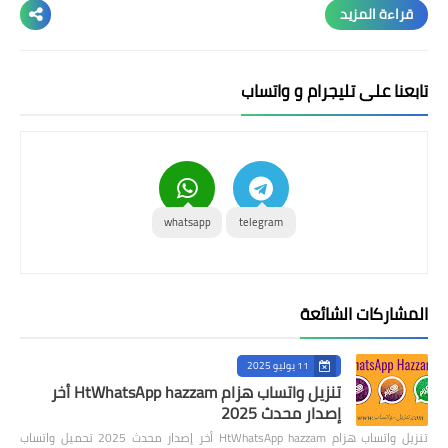
واتس النجم
قراءة المزيد
واتس البطريق
واتس ولد الحاج
تابعنا على تليجرام و واتساب
واتساب الذهبي
واتس العاقل
واتس سيف
whatsapp
telegram
واتس ايرو
المشاركات الشائعة
11 يوليو 2025
تنزيل واتساب هزام HtWhatsApp hazzam أخر
إصدار محدث 2025
تنزيل واتساب هزام HtWhatsApp hazzam أخر إصدار محدث 2025 تحميل واتساب