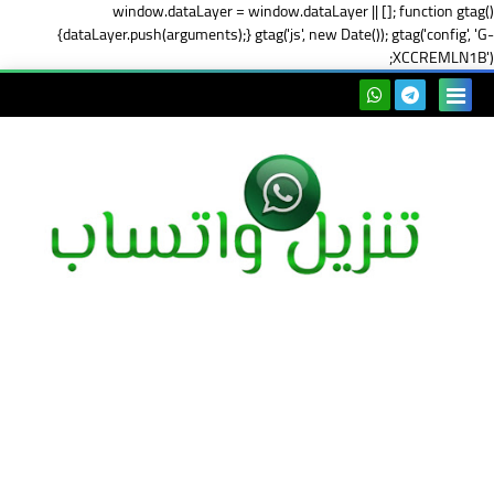
window.dataLayer = window.dataLayer || []; function gtag()
{dataLayer.push(arguments);} gtag('js', new Date()); gtag('config', 'G-
XCCREMLN1B');
بحث هذه
المدونة
الإلكتروني