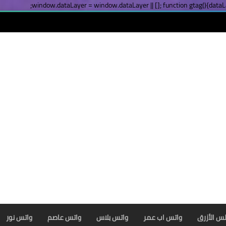
window.dataLayer = window.dataLayer || []; function gtag(){dataLa
لس الأزرق
واتس اب عمر
واتس بلاس
واتس عاصم
واتس نور