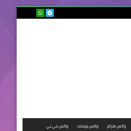
بحث هذه
المدونة
الإلكترونية
واتس هزام
واتس يوسف
واتس جي بي