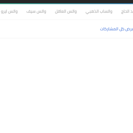
 الحاج
واتساب الذهبي
واتس العاقل
واتس سيف
واتس ايرو
رض كل المشاركات