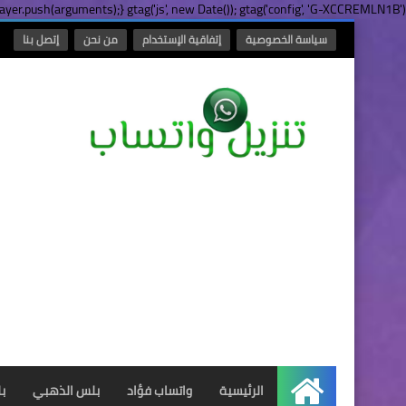
yer.push(arguments);} gtag('js', new Date()); gtag('config', 'G-XCCREMLN1B');
سياسة الخصوصية
إتفاقية الإستخدام
من نحن
إتصل بنا
الرئيسية
واتساب فؤاد
بلس الذهبي
ب
الرئيسية