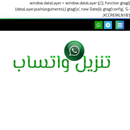
window.dataLayer = window.dataLayer || []; function gtag()
{dataLayer.push(arguments);} gtag('js', new Date()); gtag('config', 'G-
XCCREMLN1B');
بحث هذه
المدونة
الإلكتروني