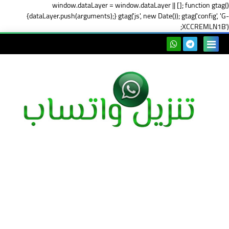
window.dataLayer = window.dataLayer || []; function gtag()
{dataLayer.push(arguments);} gtag('js', new Date()); gtag('config', 'G-
XCCREMLN1B');
بحث هذه
المدونة
الإلكتروني