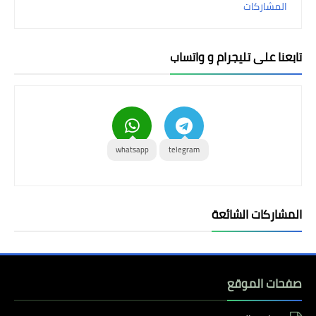
المشاركات
بلس الذهبي
بلس الأزرق
تابعنا على تليجرام و واتساب
واتس اب عمر
واتس بلاس
واتس عاصم
whatsapp
telegram
واتس نور
واتس هزام
المشاركات الشائعة
واتس يوسف
واتس جي بي
صفحات الموقع
واتس الكاسر