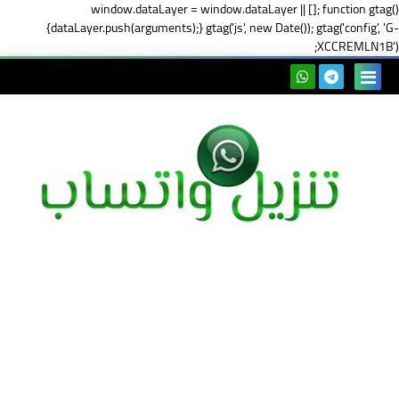
window.dataLayer = window.dataLayer || []; function gtag()
{dataLayer.push(arguments);} gtag('js', new Date()); gtag('config', 'G-
XCCREMLN1B');
بحث هذه
المدونة
الإلكتروني